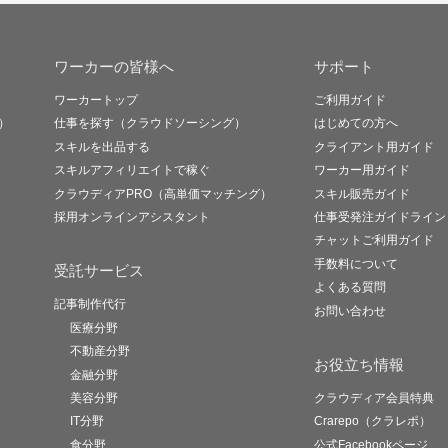
ワーカーの皆様へ
サポート
ワーカートップ
ご利用ガイド
）
仕事を探す（クラウドソーシング）
はじめての方へ
スキルを出品する
クライアント用ガイド
スキルアフィリエイトで稼ぐ
ワーカー用ガイド
クラウディアPRO（高単価マッチング）
スキル販売ガイド
採用オンラインアシスタント
仕事受発注ガイドライン
チャットご利用ガイド
手数料について
受託サービス
よくある質問
記事制作代行
お問い合わせ
医療分野
不動産分野
お役立ち情報
金融分野
美容分野
クラウディア会員特典
IT分野
Crarepo（クラレポ）
食分野
公式Facebookページ