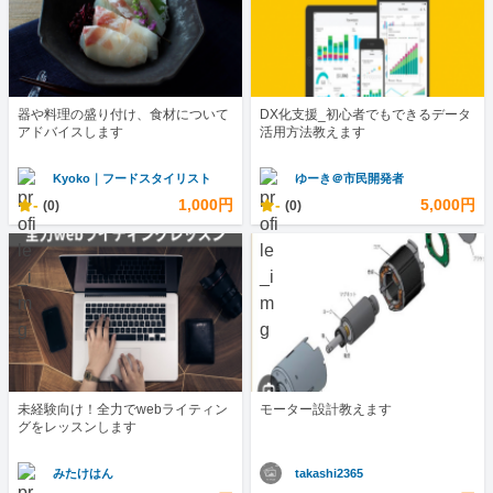
器や料理の盛り付け、食材について
DX化支援_初心者でもできるデータ
アドバイスします
活用方法教えます
Kyoko｜フードスタイリスト
ゆーき＠市民開発者
-
1,000円
-
5,000円
(0)
(0)
未経験向け！全力でwebライティン
モーター設計教えます
グをレッスンします
みたけはん
takashi2365