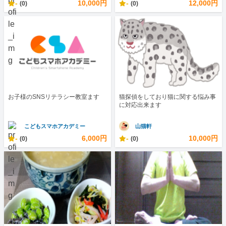
-
10,000円
-
12,000円
(0)
(0)
お子様のSNSリテラシー教室ます
猫探偵をしており猫に関する悩み事
に対応出来ます
こどもスマホアカデミー
山猫軒
-
6,000円
-
10,000円
(0)
(0)