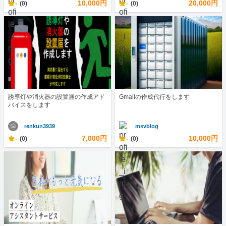
-
10,000円
-
20,000円
(0)
(0)
誘導灯や消火器の設置届の作成アド
Gmailの作成代行をします
バイスをします
renkun3939
msvblog
-
7,000円
-
10,000円
(0)
(0)