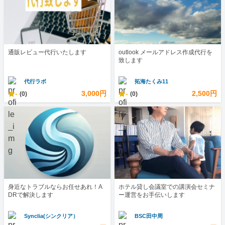
通販レビュー代行いたします
outlook メールアドレス作成代行を
致します
代行ラボ
拓海たくみ11
-
3,000円
-
2,500円
(0)
(0)
身近なトラブルならお任せあれ！A
ホテル貸し会議室での講演会セミナ
DRで解決します
ー運営をお手伝いします
Synclia(シンクリア）
BSC田中周