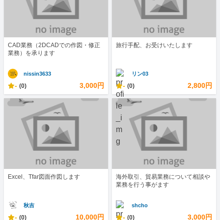
CAD業務（2DCADでの作図・修正
旅行手配、お受けいたします
業務）を承ります
nissin3633
リン03
-
3,000円
-
2,800円
(0)
(0)
Excel、Tfar図面作図します
海外取引、貿易業務について相談や
業務を行う事がます
秋吉
shcho
-
10,000円
-
3,000円
(0)
(0)