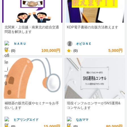
北関東・上信越・南東北の総合交通
KDP電子書籍の出版方法教えます
問題を解決します
ＮＡＲＵ
オビＯＮＥ
-
100,000円
-
5,000円
(0)
(0)
補聴器の販売応援やセミナーをお手
現役インフルエンサーがSNS運用&
伝いします
コンサルします
ヒアリングエイド
なおママ
-
15,000円
-
80,000円
(0)
(0)