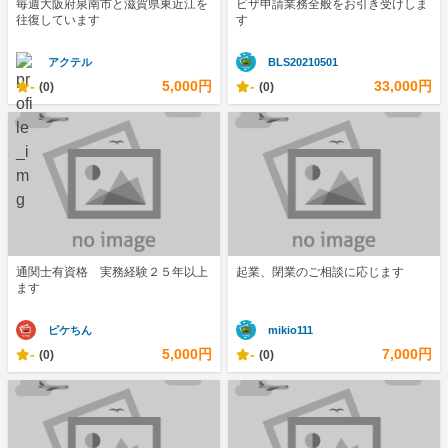
毎週大阪府泉南市と滋賀県東近江を
ビザ申請業務全般をお引き受けしま
往復しています
す
アクテル
BLS20210501
-
5,000円
-
33,000円
(0)
(0)
通関士有資格 実務経験２５年以上
起業、閉業のご相談に応じます
ます
ピケちん
mikio111
-
5,000円
-
7,000円
(0)
(0)