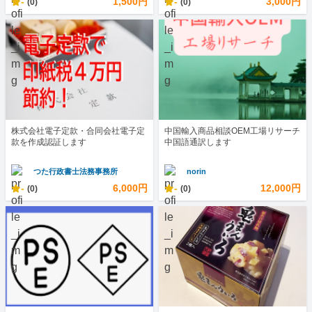
-
1,500円
-
3,000円
(0)
(0)
株式会社電子定款・合同会社電子定
中国輸入商品相談OEM工場リサーチ
款を作成認証します
中国語通訳します
つた行政書士法務事務所
norin
-
6,000円
-
12,000円
(0)
(0)