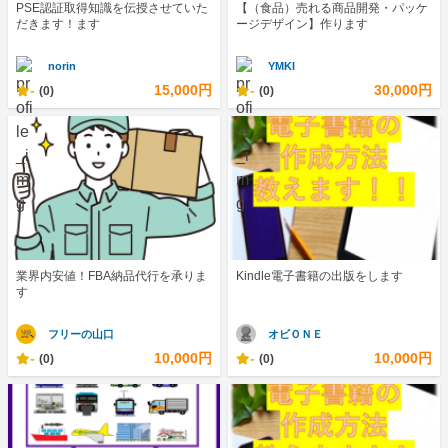
PSE認証取得知識を伝授させていた
【（食品）売れる商品開発・パッケ
だきます！ます
ージデザイン】作ります
norin
YMKI
-
15,000円
-
30,000円
(0)
(0)
業界内安値！FBA納品代行を承りま
Kindle電子書籍の出版をします
す
フリーの山口
オビＯＮＥ
-
10,000円
-
10,000円
(0)
(0)