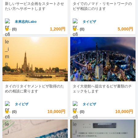
新しいサービス企画をスタートさせ
タイでのノマド・リモートワークの
たい方へサポートします
ビザ相談にのります
未来志向Labo
タイビザ
-
1,200円
-
5,000円
(0)
(0)
タイのリタイヤメントビザ取得のた
タイ大使館へ提出するビザ書類のチ
めの相談に乗ります
ェックをします
タイビザ
タイビザ
-
10,000円
-
10,000円
(0)
(0)