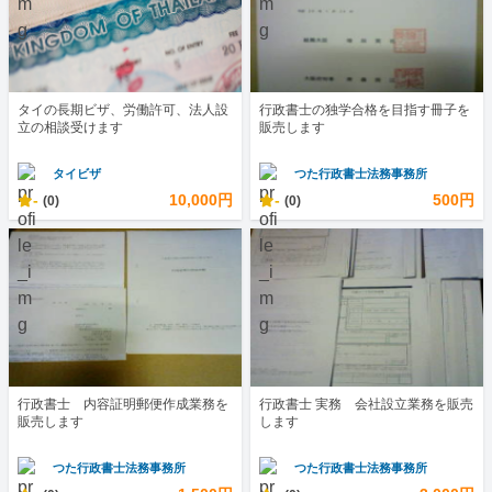
タイの長期ビザ、労働許可、法人設
行政書士の独学合格を目指す冊子を
立の相談受けます
販売します
タイビザ
つた行政書士法務事務所
-
10,000円
-
500円
(0)
(0)
行政書士 内容証明郵便作成業務を
行政書士 実務 会社設立業務を販売
販売します
します
つた行政書士法務事務所
つた行政書士法務事務所