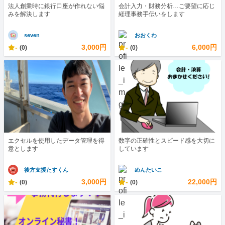
法人創業時に銀行口座が作れない悩
会計入力・財務分析…ご要望に応じ
みを解決します
経理事務手伝いをします
seven
おおくわ
-
3,000円
-
6,000円
(0)
(0)
エクセルを使用したデータ管理を得
数字の正確性とスピード感を大切に
意とします
しています
後方支援たすくん
めんたいこ
-
3,000円
-
22,000円
(0)
(0)