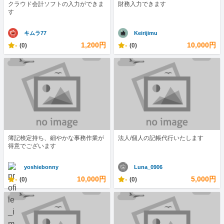
クラウド会計ソフトの入力ができま
財務入力できます
す
キムラ77
Keirijimu
-
1,200円
-
10,000円
(0)
(0)
簿記検定持ち、細やかな事務作業が
法人/個人の記帳代行いたします
得意でございます
yoshiebonny
Luna_0906
-
10,000円
-
5,000円
(0)
(0)