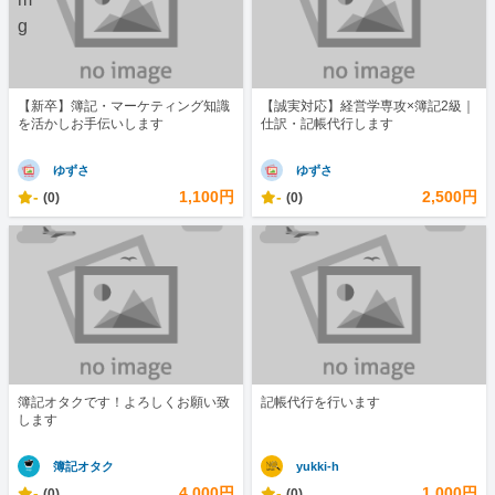
【新卒】簿記・マーケティング知識
【誠実対応】経営学専攻×簿記2級｜
を活かしお手伝いします
仕訳・記帳代行します
ゆずさ
ゆずさ
-
1,100円
-
2,500円
(0)
(0)
簿記オタクです！よろしくお願い致
記帳代行を行います
します
簿記オタク
yukki-h
-
4,000円
-
1,000円
(0)
(0)