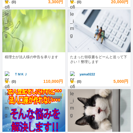
-
3,300円
-
20,000円
(0)
(0)
税理士が法人様の申告を承ります
たまった領収書をどーんと送って下
さい！整理します
ＴＭＫＪ
yama0222
-
110,000円
-
5,000円
(0)
(0)