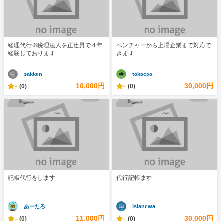
経理代行※税理法人を正社員で４年
ベンチャーから上場企業まで対応で
経験しております
きます
sakkun
takacpa
-
10,000円
-
30,000円
(0)
(0)
記帳代行をします
代行記帳ます
あーたろ
islandwa
-
11,000円
-
30,000円
(0)
(0)