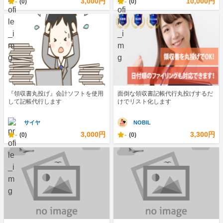
-
3,000円
-
10,000円
(0)
(0)
『領収書丸投げ』会計ソフトを使用
面倒な領収書記帳代行丸投げするだ
して記帳代行します
けでリスト化します
サイヤ
NOBIL
-
3,000円
-
3,300円
(0)
(0)