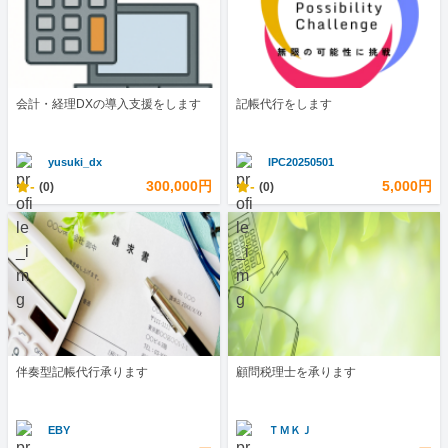
会計・経理DXの導入支援をします
記帳代行をします
yusuki_dx
IPC20250501
-
300,000円
-
5,000円
(0)
(0)
伴奏型記帳代行承ります
顧問税理士を承ります
EBY
ＴＭＫＪ