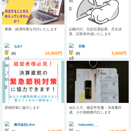
事務・経理作業を代行いたします
記帳代行、仕訳伝票起票、月次決
算、試算表作成いたします
なお7
百桃
-
10,000円
-
5,000円
(0)
(0)
節税対策に協力します
会計入力、確定申告書・決算書作
成、その他税務代行します
株式会社Lifun
nekoneko___