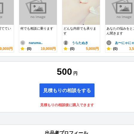
育ててい
何でも相談に乗ります
どんな内容でも承りま
あなたの悩みをと
す
ん聞きます
naruma..
うらたぬき
あ〜にゃに
0,000円
-
(0)
10,000円
-
(0)
5,000円
-
(0)
3,
500
円
見積もりの相談をする
見積もりの相談後に購入できます
出品者プロフィール