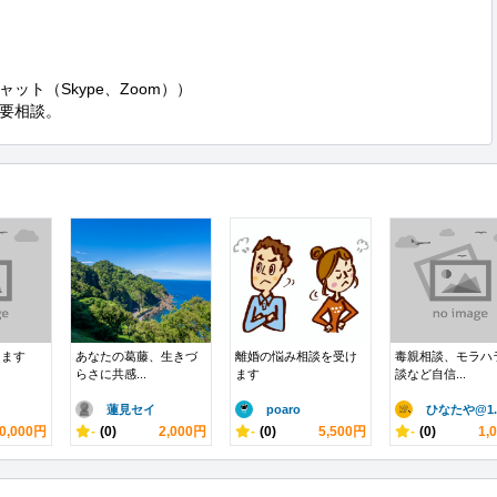
ト（Skype、Zoom））

要相談。
ります
あなたの葛藤、生きづ
離婚の悩み相談を受け
毒親相談、モラハ
らさに共感...
ます
談など自信...
蓮見セイ
poaro
ひなたや@1.
0,000円
-
(0)
2,000円
-
(0)
5,500円
-
(0)
1,