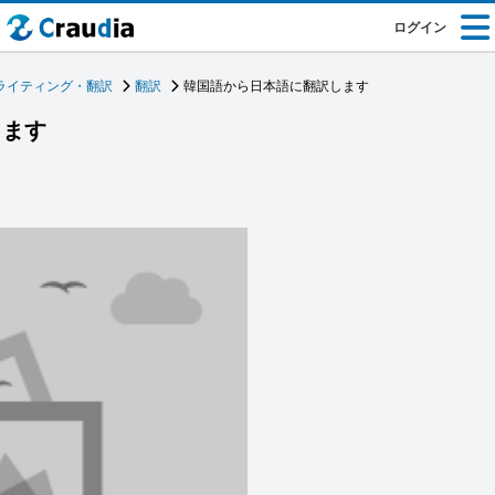
ログイン
ライティング・翻訳
翻訳
韓国語から日本語に翻訳します
します