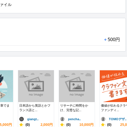
ァイル
+
500円
文章でま
日本語から英語とかフ
リサーチに時間をか
価値が伝わるクラ
ランス語と...
け、完璧な記...
ファンディ...
giangt..
pencha..
TOMOデザ..
5,000円
-
(0)
2,000円
-
(0)
10,000円
-
(0)
25,