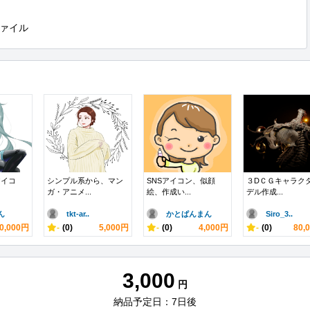
ァイル
アイコ
シンプル系から、マン
SNSアイコン、似顔
３DＣＧキャラク
ガ・アニメ...
絵、作成い...
デル作成...
ん
tkt-ar..
かとぱんまん
Siro_3..
0,000円
-
(0)
5,000円
-
(0)
4,000円
-
(0)
80,
3,000
円
納品予定日：7日後