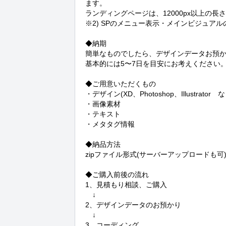
ます。

ランディングページは、12000px以上の長さ
※2) SPのメニュー表示・メインビジュアル
◆納期

簡単なものでしたら、デザインデータお預か
基本的には5〜7日を目安にお考えください。
◆ご用意いただくもの

・デザイン(XD、Photoshop、Illustrator　な
・画像素材

・テキスト

・メタタグ情報

◆納品方法

zipファイル形式(サーバーアップロードも可)
◆ご購入前後の流れ

1、見積もり相談、ご購入

　↓

2、デザインデータのお預かり

　↓

3、コーディング
