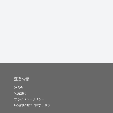
商品画像作成いたしま
ベーシック】集患に注
成果にこだわったLP/H
w
す
力したホー...
Pを作...
能.
picina
大塚｜Coi..
デザインスタ..
-
(0)
5,000円
-
(0)
30,000円
-
(0)
50,000円
運営情報
運営会社
利用規約
プライバシーポリシー
特定商取引法に関する表示