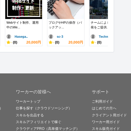
Webサイト制作、運用
ブログやHPの保存（バ
チームによる適切な開
中のWe...
ックアッ...
発をご提供...
Hasega..
sc-3
Techno..
-
(0)
20,000円
-
(0)
20,000円
-
(0)
10,000円
ワーカーの皆様へ
サポート
ワーカートップ
ご利用ガイド
）
仕事を探す（クラウドソーシング）
はじめての方へ
スキルを出品する
クライアント用ガイド
スキルアフィリエイトで稼ぐ
ワーカー用ガイド
クラウディアPRO（高単価マッチング）
スキル販売ガイド