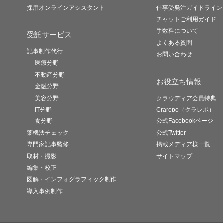
採用オンラインアシスタント
仕事受発注ガイドライン
チャットご利用ガイド
手数料について
受託サービス
よくある質問
記事制作代行
お問い合わせ
医療分野
不動産分野
お役立ち情報
金融分野
美容分野
クラウディア会員特典
IT分野
Crarepo（クラレポ）
食分野
公式Facebookページ
薬機法チェック
公式Twitter
専門家記事監修
掲載メディア様一覧
取材・撮影
サイトマップ
編集・校正
図解・インフォグラフィック制作
導入事例制作