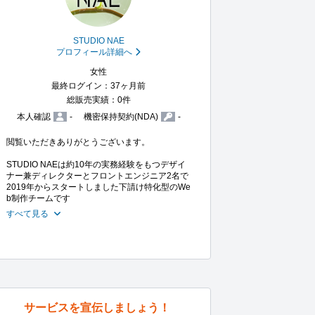
STUDIO NAE
プロフィール詳細へ
女性
最終ログイン：37ヶ月前
総販売実績：0件
本人確認
-
機密保持契約(NDA)
-
閲覧いただきありがとうございます。

STUDIO NAEは約10年の実務経験をもつデザイ
ナー兼ディレクターとフロントエンジニア2名で

2019年からスタートしました下請け特化型のWe
b制作チームです
すべて見る
サービスを宣伝しましょう！