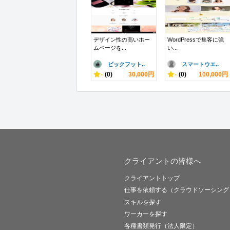
デザイン性の高いホー
WordPressで集客に強
ムページを...
い...
ビックフット..
スマートウエ..
-
(0)
30,000円
-
(0)
100,000円
クライアントの皆様へ
クライアントトップ
仕事を依頼する（クラウドソーシング
スキルを探す
ワーカーを探す
各種書類発行（法人限定）