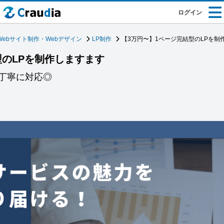
ログイン
Webサイト制作・Webデザイン
LP制作
【3万円〜】1ページ完結型のLPを制
型のLPを制作しますます
丁寧に対応◎