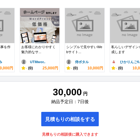
記事を作
お客様にわかりやすく
シンプルで見やすいWe
私らしいデザイン
魅力的なサ...
bサイト...
成します
み
UTMwor..
侍ボタル
ひかりんご0.
0,000円
-
(0)
25,000円
-
(0)
10,000円
-
(0)
10,
30,000
円
納品予定日：7日後
見積もりの相談をする
見積もりの相談後に購入できます