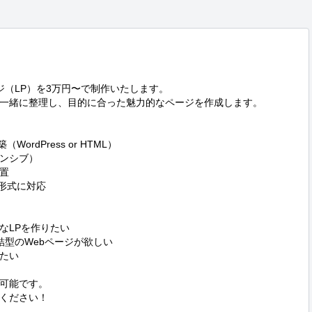
（LP）を3万円〜で制作いたします。

一緒に整理し、目的に合った魅力的なページを作成します。

rdPress or HTML）

ンシブ）



品形式に対応

LPを作りたい

型のWebページが欲しい

たい

可能です。

ください！