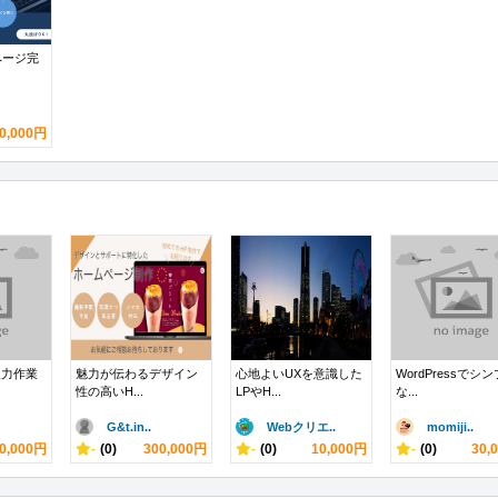
ページ完
0,000円
入力作業
魅力が伝わるデザイン
心地よいUXを意識した
WordPressでシ
性の高いH...
LPやH...
な...
G&t.in..
Webクリエ..
momiji..
0,000円
-
(0)
300,000円
-
(0)
10,000円
-
(0)
30,