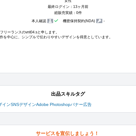
女性
最終ログイン：13ヶ月前
総販売実績：0件
本人確認
機密保持契約(NDA)
-
ーランスのvnt04.sと申します。

ージ制作を中心に、シンプルで伝わりやすいデザインを得意としています。

出品スキルタグ
ザイン
SNSデザイン
Adobe Photoshop
バナー広告
サービスを宣伝しましょう！