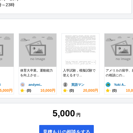
：13時～23時
体育大卒業。運動能力
入学試験，模擬試験で
アメリカの留学、
を向上させ...
使えるオリ...
の相談にの...
3
andymi..
英語マン
Yuki A..
5,000円
-
(0)
10,000円
-
(0)
20,000円
-
(0)
10,
5,000
円
見積もりの相談をする