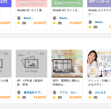
..
Shopify EC サイト最...
Shopify EC サイトを...
Shopify カスタマ
ズ・...
Black ..
Black ..
Black ..
5,000円
-
(0)
50,000円
-
(0)
25,000円
-
(0)
ネスの集
HP・LP作成（新規作
SEO・運用性に優れた
クリック・行動に
成・管理...
本格的な...
がるデザイ...
株式会社ラプ..
ドウコ ヨシ..
わたちさ
0,000円
-
(0)
19,800円
-
(0)
60,000円
-
(0)
3,