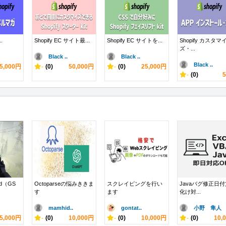
..
Shopify EC サイト最...
Shopify EC サイトを...
Shopify カスタマ
ズ・...
Black ..
Black ..
Black ..
5,000円
-
(0)
50,000円
-
(0)
25,000円
-
(0)
d（GS
Octoparseの悩みききま
スクレイピングを行い
Javaバグ修正日
す
ます
化け対...
mamhid..
gontat..
小野 隼人
5,000円
-
(0)
10,000円
-
(0)
10,000円
-
(0)
10,