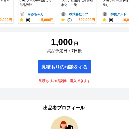
できます
CADツールを利用した
システム開発（業務効
Unityのゲーム制
部品設計...
率化・一元...
助し...
かみちゃん
株式会社ラプ..
御使クルト
0,000円
-
(0)
5,000円
-
(0)
500,000円
-
(0)
10,
1,000
円
納品予定日：7日後
見積もりの相談をする
見積もりの相談後に購入できます
出品者プロフィール