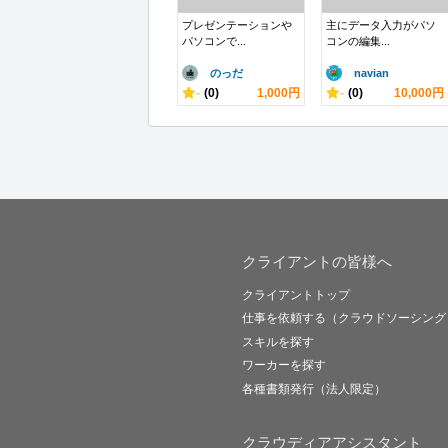
プレゼンテーションや
主にデータ入力がパソ
パソコンで...
コンの編集...
のっだ
navian
-
(0)
1,000円
-
(0)
10,000円
クライアントの皆様へ
クライアントトップ
仕事を依頼する（クラウドソーシング
スキルを探す
ワーカーを探す
各種書類発行（法人限定）
クラウディアアシスタント