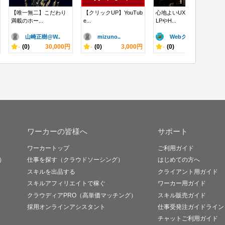
【唯一無二】こだわり
【クリックUP】YouTub
心地よいUXを意識した
満載のホー...
e...
LPやH...
山崎正樹@W..
mizuno..
Webクリエ..
-
(0)
30,000円
-
(0)
3,000円
-
(0)
10,000円
ワーカーの皆様へ
サポート
ワーカートップ
ご利用ガイド
）
仕事を探す（クラウドソーシング）
はじめての方へ
スキルを出品する
クライアント用ガイド
スキルアフィリエイトで稼ぐ
ワーカー用ガイド
クラウディアPRO（高単価マッチング）
スキル販売ガイド
採用オンラインアシスタント
仕事受発注ガイドライン
チャットご利用ガイド