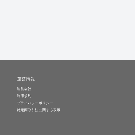
Webサイト制作、運用
あなたのイメージに合
修正無制限！高品質な
中のWe...
ったデザイ...
バナー＆ヘ...
っ
Hasega..
KIKU D..
eDESIG..
-
(0)
20,000円
-
(0)
200,000円
-
(0)
6,000円
運営情報
運営会社
利用規約
プライバシーポリシー
特定商取引法に関する表示