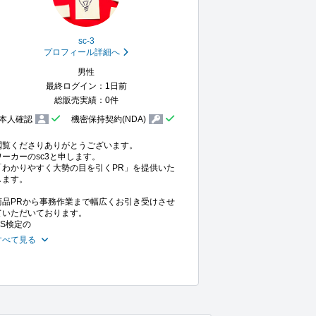
sc-3
プロフィール詳細へ
男性
最終ログイン：1日前
総販売実績：0件
本人確認
機密保持契約(NDA)
閲覧くださりありがとうございます。

ワーカーのsc3と申します。

「わかりやすく大勢の目を引くPR」を提供いた
します。

商品PRから事務作業まで幅広くお引き受けさせ
ていただいております。

CS検定の
すべて見る