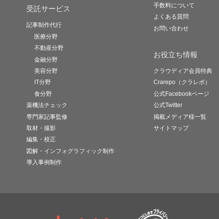
手数料について
受託サービス
よくある質問
記事制作代行
お問い合わせ
医療分野
不動産分野
お役立ち情報
金融分野
美容分野
クラウディア会員特典
IT分野
Crarepo（クラレポ）
食分野
公式Facebookページ
薬機法チェック
公式Twitter
専門家記事監修
掲載メディア様一覧
取材・撮影
サイトマップ
編集・校正
図解・インフォグラフィック制作
導入事例制作