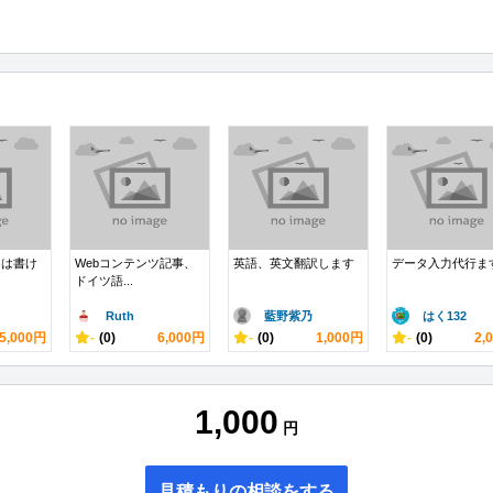
には書け
Webコンテンツ記事、
英語、英文翻訳します
データ入力代行ま
ドイツ語...
Ruth
藍野紫乃
はく132
5,000円
-
(0)
6,000円
-
(0)
1,000円
-
(0)
2,
1,000
円
見積もりの相談をする