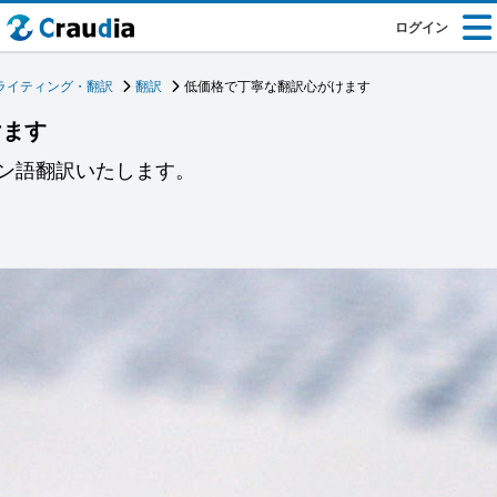
ログイン
ライティング・翻訳
翻訳
低価格で丁寧な翻訳心がけます
けます
ン語翻訳いたします。