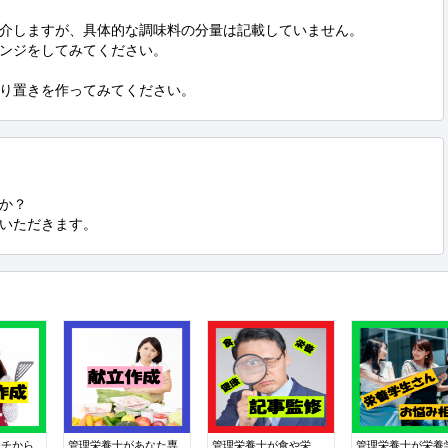
介しますが、具体的な調味料の分量は記載していません。

ンジをしてみてください。

り置きを作ってみてください。
か？

ていただきます。
イチから
管理栄養士があなた専
管理栄養士が食や栄
管理栄養士が栄養