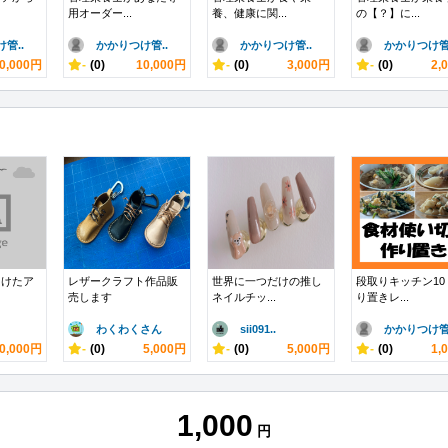
用オーダー...
養、健康に関...
の【？】に...
管..
かかりつけ管..
かかりつけ管..
かかりつけ管.
0,000円
-
(0)
10,000円
-
(0)
3,000円
-
(0)
2,
向けたア
レザークラフト作品販
世界に一つだけの推し
段取りキッチン10
売します
ネイルチッ...
り置きレ...
わくわくさん
sii091..
かかりつけ管.
0,000円
-
(0)
5,000円
-
(0)
5,000円
-
(0)
1,
1,000
円