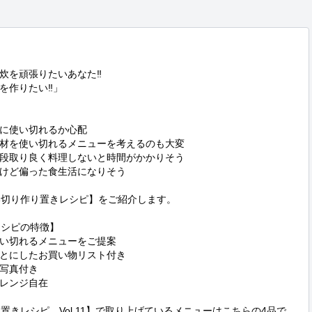
炊を頑張りたいあなた‼

作りたい‼」

に使い切れるか心配

材を使い切れるメニューを考えるのも大変

段取り良く料理しないと時間がかかりそう

けど偏った食生活になりそう

い切り作り置きレシピ】をご紹介します。

シピの特徴】

い切れるメニューをご提案

とにしたお買い物リスト付き

写真付き

レンジ自在

置きレシピ　Vol.11】で取り上げているメニューはこちらの4品で