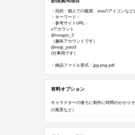
必須質問項目
・目的：個人での鑑賞、snsのアイコンなど
・キーワード：

・参考サイトURL：

xアカウント

@cougyo_3

（趣味アカウントです）

@nogi_yuto3

(仕事用です）

・納品ファイル形式：jpg png pdf
有料オプション
キャラクターの後ろに制作に時間のかかり
の風景など）