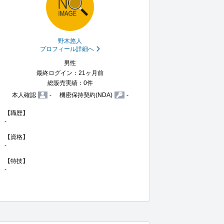
野木悠人
プロフィール詳細へ
男性
最終ログイン：21ヶ月前
総販売実績：0件
本人確認
-
機密保持契約(NDA)
-
【職歴】

-

【資格】

-

【特技】

-