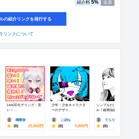
5%
紹介料
全員
ルの紹介リンクを発行する
介リンクについて
Live2Dモデリング：安
少年・少女キャラクタ
シンプルだけどリア
い！...
ーのデザイ...
ル！線画似顔...
鳴聖奈
こぼね
てらりん
-
(0)
15,000円
-
(0)
5,000円
-
(0)
4,000円