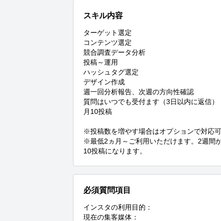
スキル内容
ターゲット選定

コンテンツ選定

競合調査データ分析

投稿～運用

ハッシュタグ選定

デザイン作成

週一回分析報告、次週の方向性確認

質問はいつでも受付ます（3日以内に返信）

月10投稿

※投稿数を増やす場合はオプションで対応可
※最低2ヵ月～ご利用いただけます。2週間
10投稿になります。
必須質問項目
インスタの利用目的：

現在の集客媒体：
