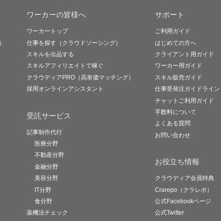
ワーカーの皆様へ
サポート
ワーカートップ
ご利用ガイド
）
仕事を探す（クラウドソーシング）
はじめての方へ
スキルを出品する
クライアント用ガイド
スキルアフィリエイトで稼ぐ
ワーカー用ガイド
クラウディアPRO（高単価マッチング）
スキル販売ガイド
採用オンラインアシスタント
仕事受発注ガイドライン
チャットご利用ガイド
手数料について
受託サービス
よくある質問
記事制作代行
お問い合わせ
医療分野
不動産分野
お役立ち情報
金融分野
美容分野
クラウディア会員特典
IT分野
Crarepo（クラレポ）
食分野
公式Facebookページ
薬機法チェック
公式Twitter