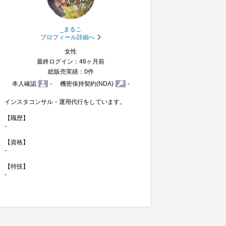
_まるこ
プロフィール詳細へ
女性
最終ログイン：46ヶ月前
総販売実績：0件
本人確認
-
機密保持契約(NDA)
-
インスタコンサル・運用代行をしています。

【職歴】

-

【資格】

-

【特技】

-