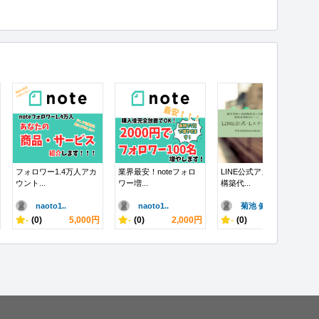
フォロワー1.4万人アカ
業界最安！noteフォロ
LINE公式アカウントの
ウント...
ワー増...
構築代...
naoto1..
naoto1..
菊池 健司@..
-
(0)
5,000円
-
(0)
2,000円
-
(0)
30,000円