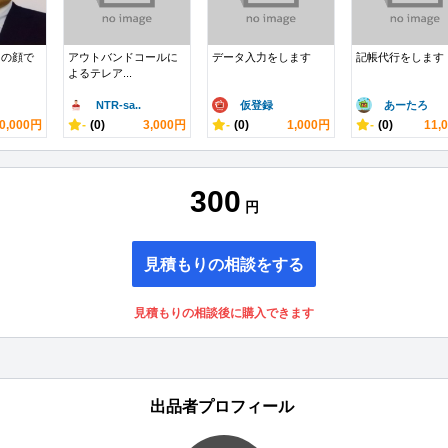
この顔で
アウトバンドコールに
データ入力をします
記帳代行をします
よるテレア...
NTR-sa..
仮登録
あーたろ
0,000円
-
(0)
3,000円
-
(0)
1,000円
-
(0)
11,
300
円
見積もりの相談をする
見積もりの相談後に購入できます
出品者プロフィール