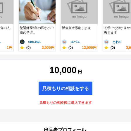
自分の人
塾講師歴6年の私が小中
阪大京大添削します
初学でも分かりや
高の学習...
教えます
.
Shu342..
コバユ
とわ3
1円
-
(0)
2,000円
-
(0)
12,000円
-
(0)
3,
10,000
円
見積もりの相談をする
見積もりの相談後に購入できます
出品者プロフィール