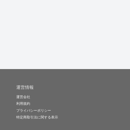
winます
CADで図面作成します
ヒーリングアート描き
ます
る
rey_Mu
009gam..
ararec..
-
(0)
7,000円
-
(0)
10,000円
-
(0)
10,000円
運営情報
運営会社
利用規約
プライバシーポリシー
特定商取引法に関する表示