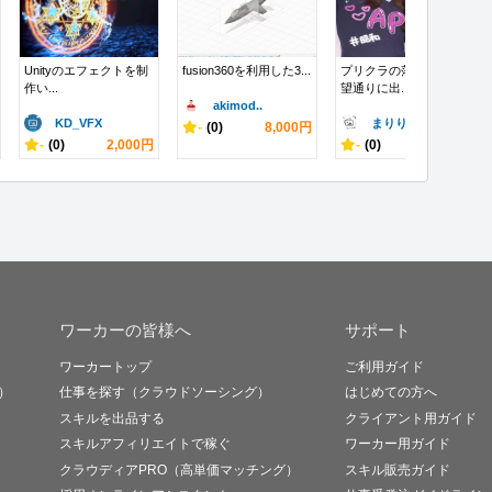
Unityのエフェクトを制
fusion360を利用した3...
プリクラの落書きを希
作い...
望通りに出...
akimod..
KD_VFX
まりりゆ
-
(0)
8,000円
-
(0)
2,000円
-
(0)
500円
ワーカーの皆様へ
サポート
ワーカートップ
ご利用ガイド
）
仕事を探す（クラウドソーシング）
はじめての方へ
スキルを出品する
クライアント用ガイド
スキルアフィリエイトで稼ぐ
ワーカー用ガイド
クラウディアPRO（高単価マッチング）
スキル販売ガイド