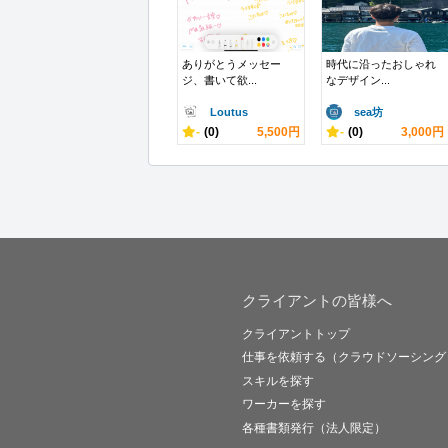
ありがとうメッセー
時代に沿ったおしゃれ
ジ、書いて欲...
なデザイン...
Loutus
sea坊
-
(0)
5,500円
-
(0)
3,000円
クライアントの皆様へ
クライアントトップ
仕事を依頼する（クラウドソーシング
スキルを探す
ワーカーを探す
各種書類発行（法人限定）