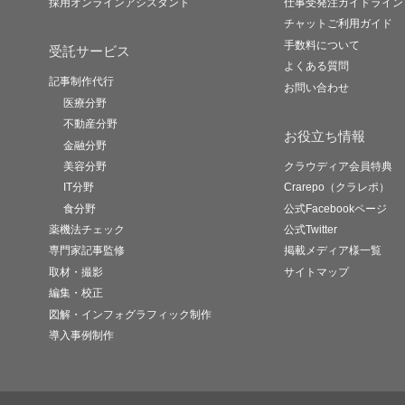
採用オンラインアシスタント
仕事受発注ガイドライン
チャットご利用ガイド
手数料について
受託サービス
よくある質問
記事制作代行
お問い合わせ
医療分野
不動産分野
お役立ち情報
金融分野
美容分野
クラウディア会員特典
IT分野
Crarepo（クラレポ）
食分野
公式Facebookページ
薬機法チェック
公式Twitter
専門家記事監修
掲載メディア様一覧
取材・撮影
サイトマップ
編集・校正
図解・インフォグラフィック制作
導入事例制作