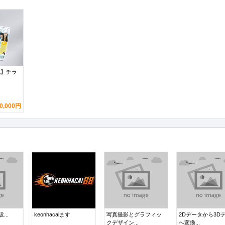
化】チラ
0,000円
設...
keonhacaiます
写真撮影とグラフィッ
2Dデータから3D
クデザイン...
へ変換...