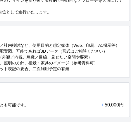
らのデザインを切り拓く実験的で挑戦的なアプローチを大切にして
単位として進行いたします。
社内検討など、使用目的と想定媒体（Web、印刷、A1掲示等）

配置図、可能であれば3Dデータ（形式はご相談ください）

（外観／内観、鳥瞰／目線、見せたい空間や要素）

、照明の方針、植栽・家具のイメージ（参考資料可）

ット表記の要否、二次利用予定の有無
+
50,000円
とも可能です。