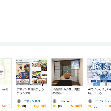
がわかる
デザイン事務所による
平面図から外観、内観
AIで作った惜しい
チラシデザ...
の建築パー...
料、伝わる...
..
デザイン事務..
zeneco..
オガワ シュ..
500円
-
(0)
15,000円
-
(0)
5,000円
-
(0)
19,