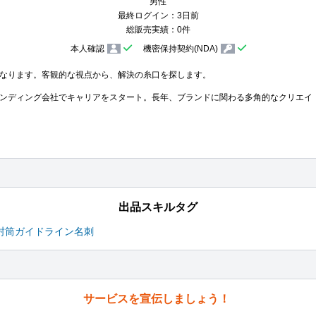
男性
最終ログイン：3日前
総販売実績：0件
本人確認
機密保持契約(NDA)
なります。客観的な視点から、解決の糸口を探します。

ンディング会社でキャリアをスタート。長年、ブランドに関わる多角的なクリエイ
出品スキルタグ
封筒
ガイドライン
名刺
サービスを宣伝しましょう！