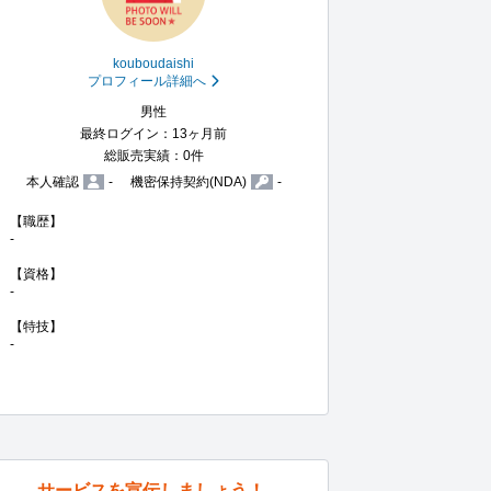
kouboudaishi
プロフィール詳細へ
男性
最終ログイン：13ヶ月前
総販売実績：0件
本人確認
-
機密保持契約(NDA)
-
【職歴】

-

【資格】

-

【特技】

-
サービスを宣伝しましょう！