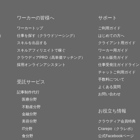
ワーカーの皆様へ
サポート
ワーカートップ
ご利用ガイド
）
仕事を探す（クラウドソーシング）
はじめての方へ
スキルを出品する
クライアント用ガイド
スキルアフィリエイトで稼ぐ
ワーカー用ガイド
クラウディアPRO（高単価マッチング）
スキル販売ガイド
採用オンラインアシスタント
仕事受発注ガイドライン
チャットご利用ガイド
手数料について
受託サービス
よくある質問
記事制作代行
お問い合わせ
医療分野
不動産分野
お役立ち情報
金融分野
美容分野
クラウディア会員特典
IT分野
Crarepo（クラレポ）
食分野
公式Facebookページ