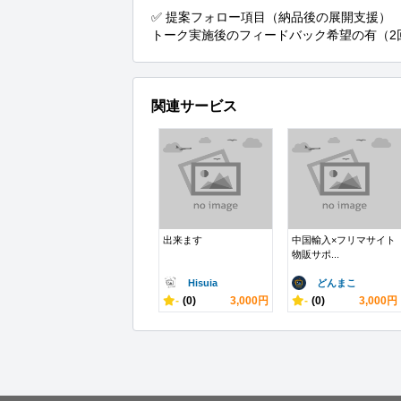
✅ 提案フォロー項目（納品後の展開支援）

トーク実施後のフィードバック希望の有（2
関連サービス
出来ます
中国輸入×フリマサイト
物販サポ...
Hisuia
どんまこ
-
(0)
3,000円
-
(0)
3,000円