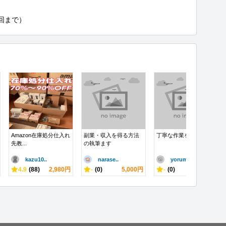
回まで）
Amazon在庫処分仕入れ
副業・収入を得る方法
丁寧な作業をします
先教...
の執筆ます
kazu10..
narase..
yorume..
4.9
(88)
2,980円
-
(0)
5,000円
-
(0)
1,000円