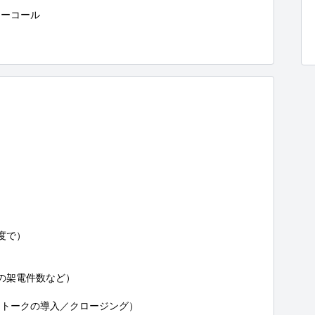
ーコール

で）

の架電件数など）

トークの導入／クロージング）
