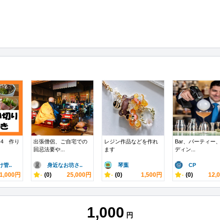
4 作り
出張僧侶、ご自宅での
レジン作品などを作れ
Bar、パーティー
回忌法要や...
ます
ディン...
管..
身近なお坊さ..
琴葉
CP
1,000円
-
(0)
25,000円
-
(0)
1,500円
-
(0)
12,
1,000
円