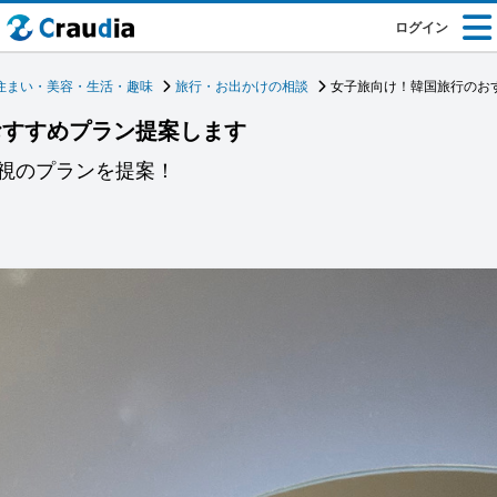
ログイン
住まい・美容・生活・趣味
旅行・お出かけの相談
女子旅向け！韓国旅行のお
おすすめプラン提案します
視のプランを提案！