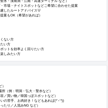
て楽しみたい方
の苦手、お肉好き！などもあれば(*ˊᵕˋ*))
