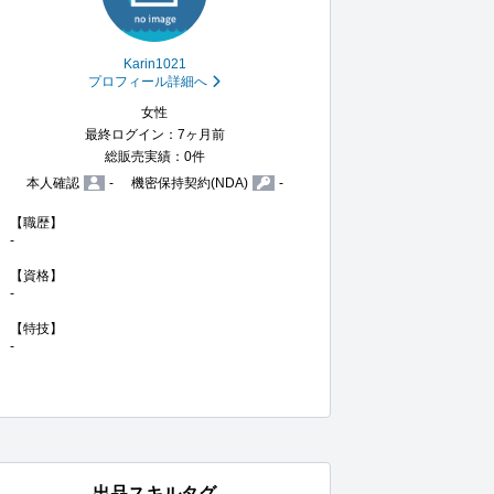
Karin1021
プロフィール詳細へ
女性
最終ログイン：7ヶ月前
総販売実績：0件
本人確認
-
機密保持契約(NDA)
-
【職歴】

-

【資格】

-

【特技】

-
出品スキルタグ