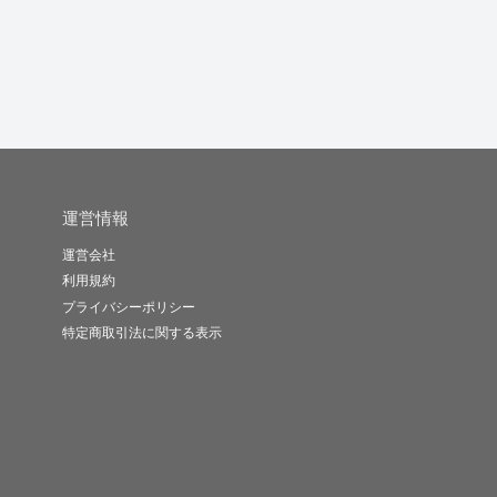
KAORI_..
ライティング..
夢耶
-
(0)
2,800円
-
(0)
3,000円
-
(0)
2,000円
運営情報
運営会社
利用規約
プライバシーポリシー
特定商取引法に関する表示