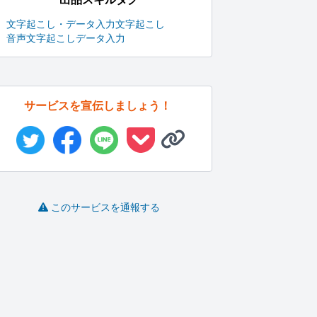
文字起こし・データ入力
文字起こし
音声文字起こし
データ入力
サービスを宣伝しましょう！
このサービスを通報する
ブラジルポルトガル語
学生のレポートから役
手紙・筆耕・宛名書き
の文字起こ...
職者のスピ...
など代筆サ...