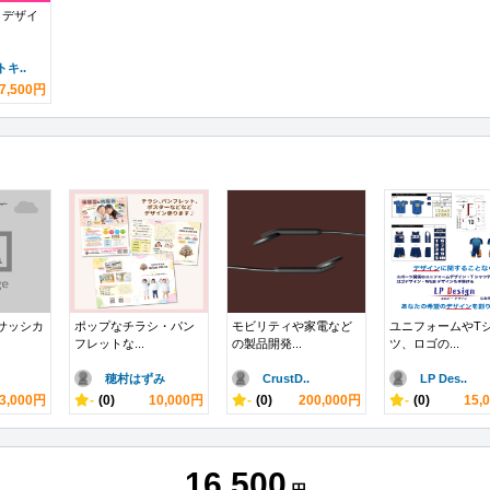
ロデザイ
キ..
7,500円
るサッシカ
ポップなチラシ・パン
モビリティや家電など
ユニフォームやT
フレットな...
の製品開発...
ツ、ロゴの...
穂村はずみ
CrustD..
LP Des..
3,000円
-
(0)
10,000円
-
(0)
200,000円
-
(0)
15,
16,500