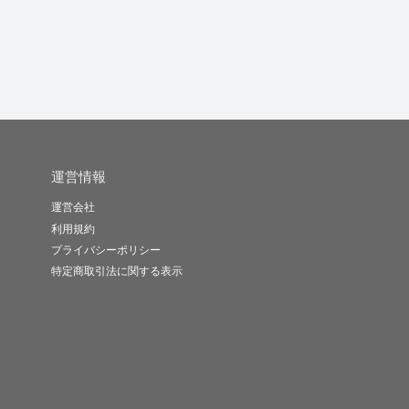
yuyu64
ブレイクスル..
OISHI
-
(0)
5,000円
-
(0)
10,000円
-
(0)
10,000円
運営情報
運営会社
利用規約
プライバシーポリシー
特定商取引法に関する表示