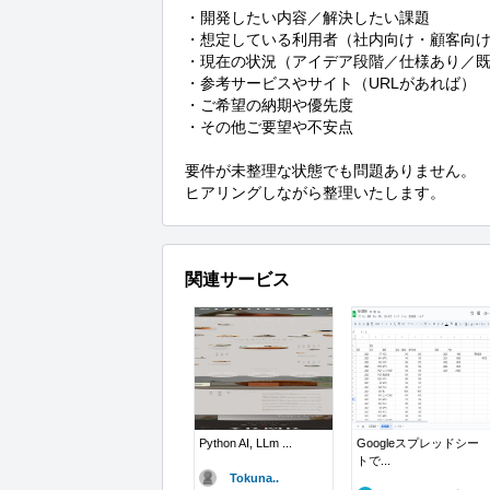
・開発したい内容／解決したい課題

・想定している利用者（社内向け・顧客向け 
・現在の状況（アイデア段階／仕様あり／既
・参考サービスやサイト（URLがあれば）

・ご希望の納期や優先度

・その他ご要望や不安点

要件が未整理な状態でも問題ありません。

ヒアリングしながら整理いたします。
関連サービス
Python AI, LLm ...
Googleスプレッドシー
トで...
Tokuna..