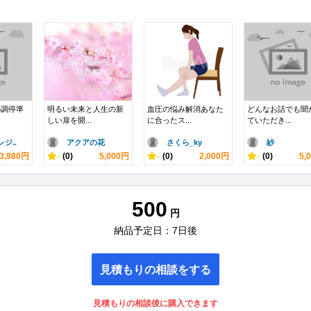
の調停準
明るい未来と人生の新
血圧の悩み解消あなた
どんなお話でも聞
しい扉を開...
に合ったス...
ていただき...
ジ..
アクアの花
さくら_ky
紗
3,980円
-
(0)
5,000円
-
(0)
2,000円
-
(0)
5,
500
円
納品予定日：7日後
見積もりの相談をする
見積もりの相談後に購入できます