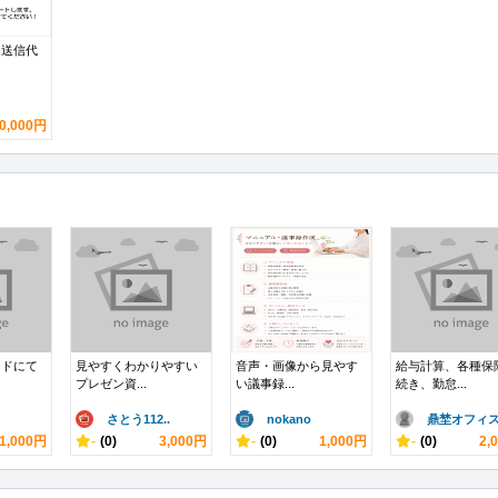
ジ送信代
0,000円
ードにて
見やすくわかりやすい
​音声・画像から見やす
給与計算、各種保
プレゼン資...
い議事録...
続き、勤怠...
さとう112..
nokano
鼎埜オフィス.
1,000円
-
(0)
3,000円
-
(0)
1,000円
-
(0)
2,