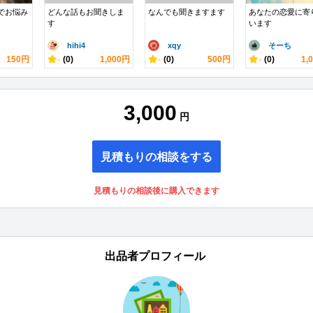
でお悩み
どんな話もお聞きしま
なんでも聞きますます
あなたの恋愛に寄
す
います
hihi4
xqy
そーち
150円
-
(0)
1,000円
-
(0)
500円
-
(0)
1,
3,000
円
見積もりの相談をする
見積もりの相談後に購入できます
出品者プロフィール