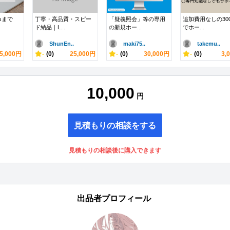
ssまで
丁寧・高品質・スピー
「疑義照会」等の専用
追加費用なしの30
ド納品｜L...
の新規ホー...
でホー...
ShunEn..
maki75..
takemu..
5,000円
-
(0)
25,000円
-
(0)
30,000円
-
(0)
3,
10,000
円
見積もりの相談をする
見積もりの相談後に購入できます
出品者プロフィール