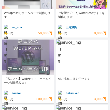
Wordpressでホームページ制作しま
ご希望に沿ったWordpressサイトを
す
制作します
wc_noa
山尾加美
-
50,000円
-
8,000円
(0)
(0)
【高コスパ】Webサイト・ホームペ
AIの流れに身を任せます
ージ制作承ります
sousou
hakaruken
-
100,000円
-
3,000円
(0)
(0)