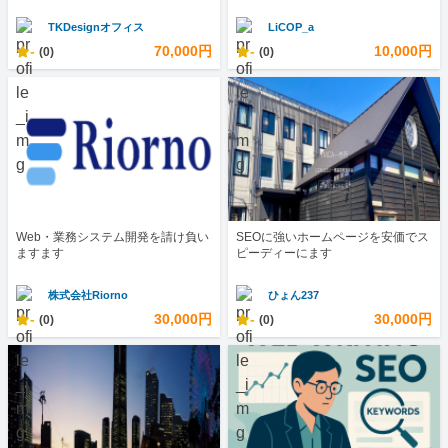
TKDesignオフィス
LiCOP_a
-
70,000円
-
10,000円
(0)
(0)
Web・業務システム開発を請け負い
SEOに強いホームページを安価でス
ますます
ピーディーにます
株式会社Riorno
ひょん237
-
30,000円
-
30,000円
(0)
(0)