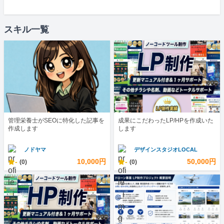
スキル一覧
管理栄養士がSEOに特化した記事を
成果にこだわったLP/HPを作成いた
作成します
します
ノドヤマ
デザインスタジオLOCAL
-
10,000円
-
50,000円
(0)
(0)