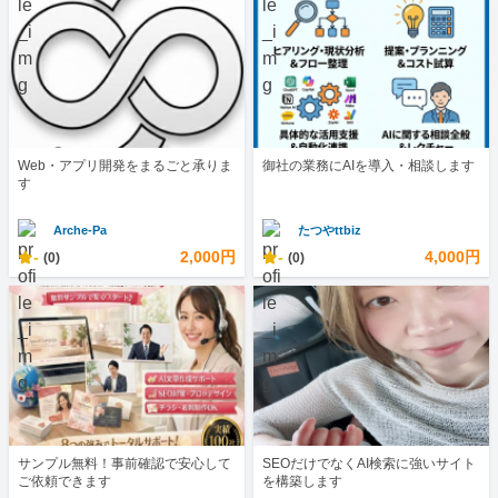
Web・アプリ開発をまるごと承りま
御社の業務にAIを導入・相談します
す
Arche-Pa
たつやttbiz
-
2,000円
-
4,000円
(0)
(0)
サンプル無料！事前確認で安心して
SEOだけでなくAI検索に強いサイト
ご依頼できます
を構築します