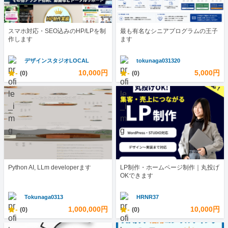
スマホ対応・SEO込みのHP/LPを制
最も有名なシニアプログラムの王子
作します
ます
デザインスタジオLOCAL
tokunaga031320
-
10,000円
-
5,000円
(0)
(0)
Python AI, LLm developerます
LP制作・ホームページ制作｜丸投げ
OKできます
Tokunaga0313
HRNR37
-
1,000,000円
-
10,000円
(0)
(0)