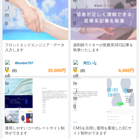
フロントエンドエンジニア・データ
薬剤師ライターが医療系SEO記事を
入力します
執筆いたします
Wonder707
河江いな
-
30,000円
-
6,000円
(0)
(0)
運用しやすいコーポレートサイト制
CMSを活用し運用を重視したECサ
作ができます
イト制作ができます