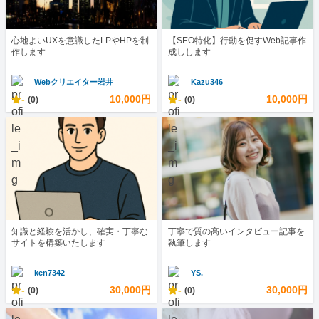
心地よいUXを意識したLPやHPを制
【SEO特化】行動を促すWeb記事作
作します
成しします
Webクリエイター岩井
Kazu346
-
10,000円
-
10,000円
(0)
(0)
知識と経験を活かし、確実・丁寧な
丁寧で質の高いインタビュー記事を
サイトを構築いたします
執筆します
ken7342
YS.
-
30,000円
-
30,000円
(0)
(0)