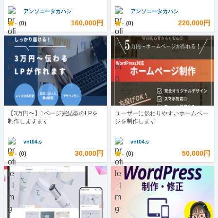
アンソニータカハシ
アンソニータカハシ
-
160,000円
-
220,000円
(0)
(0)
【3万円〜】1ページ完結型のLPを
ユーザーに伝わりやすいホームペー
制作しますます
ジを制作します
vnt04.s
vnt04.s
-
30,000円
-
50,000円
(0)
(0)