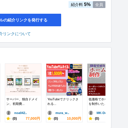
5%
紹介料
全員
ルの紹介リンクを発行する
介リンクについて
サーバー、独自ドメイ
YouTubeでクリックさ
低価格でホームページ
ン、初期費...
れる...
を制作いた...
noa042..
mura_w..
MK-Des..
-
(0)
77,000円
-
(0)
10,000円
-
(0)
50,000円