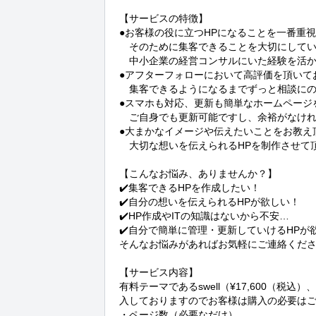
【サービスの特徴】

●お客様の役に立つHPになることを一番重視
　そのために集客できることを大切にしてい
　中小企業の経営コンサルにいた経験を活か
●アフターフォローにおいて高評価を頂いてお
　集客できるようになるまでずっと相談にのり
●スマホも対応、更新も簡単なホームページを
　ご自身でも更新可能ですし、余裕がなけれ
●大まかなイメージや伝えたいことをお教え
　大切な想いを伝えられるHPを制作させて頂
【こんなお悩み、ありませんか？】

✔️集客できるHPを作成したい！

✔️自分の想いを伝えられるHPが欲しい！

✔️HP作成やITの知識はないから不安…

✔️自分で簡単に管理・更新していけるHPが欲
そんなお悩みがあればお気軽にご連絡くださ
【サービス内容】

有料テーマであるswell（¥17,600（税込）、も
入しておりますのでお客様は購入の必要はご
・ページ数（必要なだけ）
