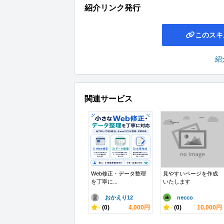
紹介リンク発行
このスキ
紹
関連サービス
Web修正・データ整理
見やすいページを作成
を丁寧に...
いたします
おかえり12
necco
-
(0)
4,000円
-
(0)
10,000円