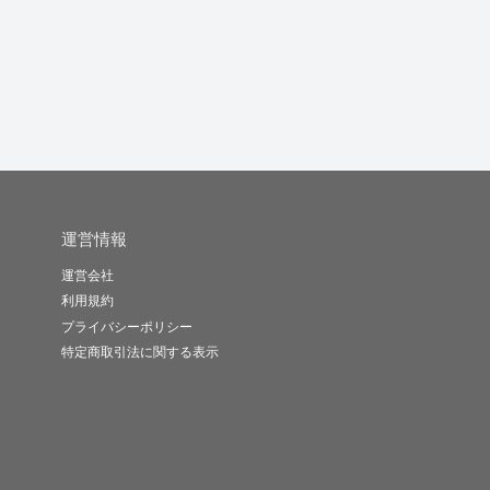
マリアテレジ..
ココロ＿臨床..
水酸化バリウ..
-
(0)
3,980円
-
(0)
12,000円
-
(0)
2,200円
運営情報
運営会社
利用規約
プライバシーポリシー
特定商取引法に関する表示