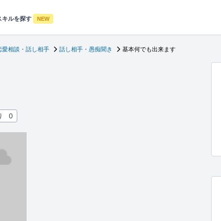
スキルを探す
NEW
恋愛相談・話し相手
話し相手・愚痴聞き
基本何でも出来ます
り
0