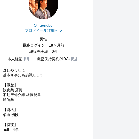
Shigenobu
プロフィール詳細へ
男性
最終ログイン：18ヶ月前
総販売実績：0件
本人確認
-
機密保持契約(NDA)
-
はじめまして

基本何事にも挑戦します

【職歴】

飲食業 店長

不動産仲介業 社長秘書

通信業

【資格】

柔道 初段

【特技】
