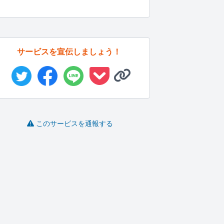
サービスを宣伝しましょう！
このサービスを通報する
モラハラ離婚の調停準
心理学から見た、職場
溜まりに溜まった愚痴
備教えます
環境改善の...
をただひた...