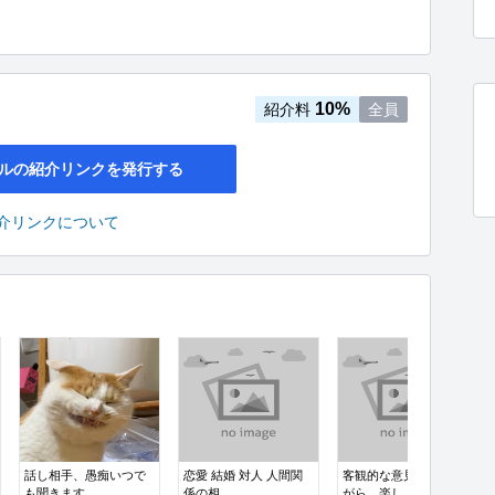
10%
紹介料
全員
ルの紹介リンクを発行する
介リンクについて
話し相手、愚痴いつで
恋愛 結婚 対人 人間関
客観的な意見を述べな
も聞きます
係の相...
がら、楽し...