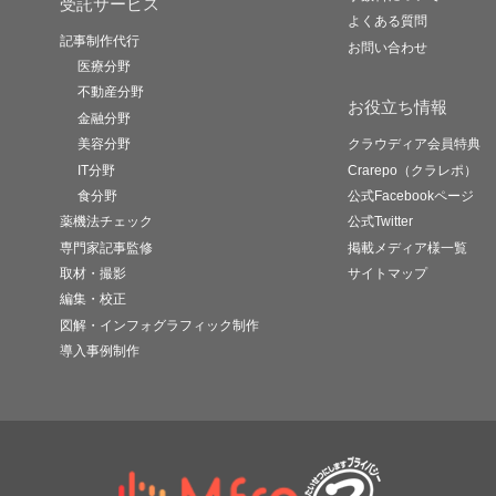
受託サービス
よくある質問
記事制作代行
お問い合わせ
医療分野
不動産分野
お役立ち情報
金融分野
美容分野
クラウディア会員特典
IT分野
Crarepo（クラレポ）
食分野
公式Facebookページ
薬機法チェック
公式Twitter
専門家記事監修
掲載メディア様一覧
取材・撮影
サイトマップ
編集・校正
図解・インフォグラフィック制作
導入事例制作