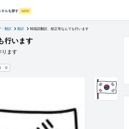
スキルを探す
NEW
グ・翻訳
翻訳
韓国語翻訳、校正等なんでも行います
も行います
作ります
り
0