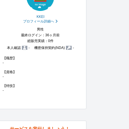
KKEI
プロフィール詳細へ
男性
最終ログイン：36ヶ月前
総販売実績：0件
本人確認
-
機密保持契約(NDA)
-
【職歴】

-

【資格】

-

【特技】

-
サービスを宣伝しましょう！