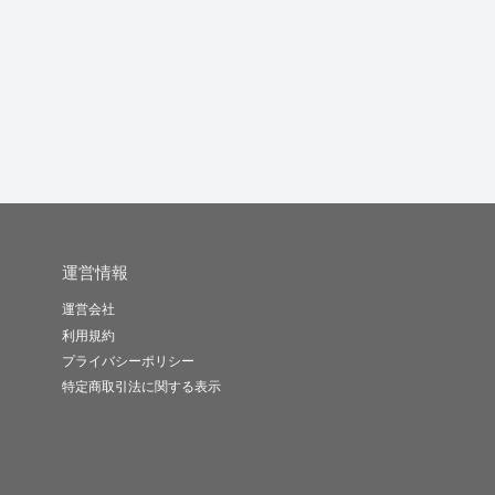
宅建士のSEO記事をAI×
得意なタイピングを活
現役薬剤師が医療記事
大
プロ...
かして文字...
を作成します
験
すがわらとく..
さじー
森崎アユム
-
(0)
10,000円
-
(0)
5,000円
-
(0)
15,000円
運営情報
運営会社
利用規約
プライバシーポリシー
特定商取引法に関する表示