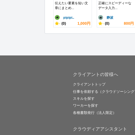
伝えたい要素を短い文
正確にスピーディーな
章にまとめ...
データ入力...
pipipi..
静波
-
(0)
1,000円
-
(0)
800円
クライアントの皆様へ
クライアントトップ
仕事を依頼する（クラウドソーシング
スキルを探す
ワーカーを探す
各種書類発行（法人限定）
クラウディアアシスタント