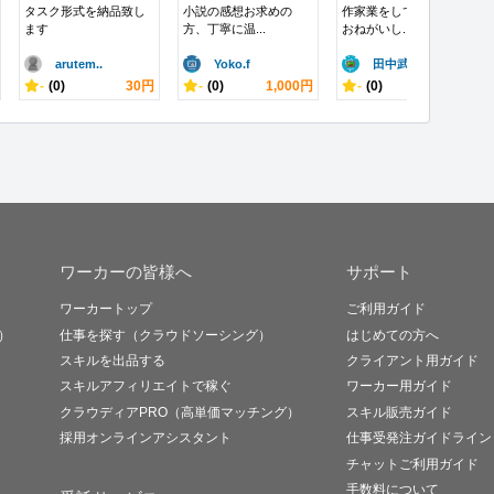
タスク形式を納品致し
小説の感想お求めの
作家業をしています。
ます
方、丁寧に温...
おねがいし...
arutem..
Yoko.f
田中武朗
-
(0)
30円
-
(0)
1,000円
-
(0)
10,000円
ワーカーの皆様へ
サポート
ワーカートップ
ご利用ガイド
）
仕事を探す（クラウドソーシング）
はじめての方へ
スキルを出品する
クライアント用ガイド
スキルアフィリエイトで稼ぐ
ワーカー用ガイド
クラウディアPRO（高単価マッチング）
スキル販売ガイド
採用オンラインアシスタント
仕事受発注ガイドライン
チャットご利用ガイド
手数料について