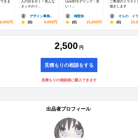
作できま
人の目を引く！色んな
Live2Dモデリング：安
ご希望のイラスト
タッチのイ...
い！...
描きします
デザイン事務..
鳴聖奈
そらの イラ.
8,000円
-
(0)
9,000円
-
(0)
15,000円
-
(0)
10,
2,500
円
見積もりの相談をする
見積もりの相談後に購入できます
出品者プロフィール