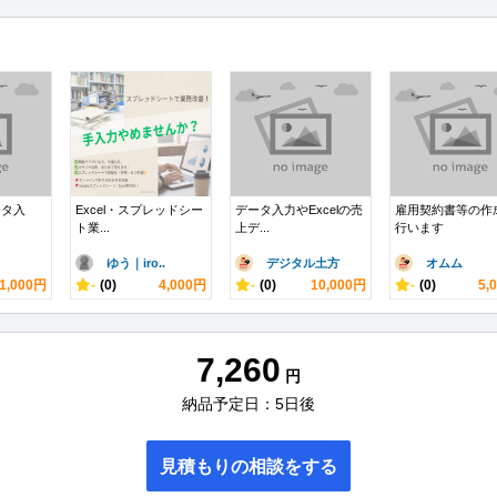
ータ入
Excel・スプレッドシー
データ入力やExcelの売
雇用契約書等の作
ト業...
上デ...
行います
ゆう｜iro..
デジタル土方
オムム
1,000円
-
(0)
4,000円
-
(0)
10,000円
-
(0)
5,
7,260
円
納品予定日：5日後
見積もりの相談をする