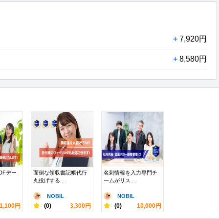
+
7,920円
+
8,580円
DFデー
面倒な領収書記帳代行
名刺情報を入力専門チ
丸投げする...
ームがリス...
NOBIL
NOBIL
1,100円
-
(0)
3,300円
-
(0)
10,000円