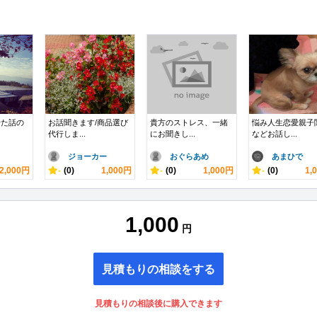
せた話の
お話聞きます/商品選び
貴方のストレス、一緒
悩み人生恋愛親子
代行しま...
にお聞きし...
などお話し...
ジョーカー
おぐらあめ
あまひで
2,000円
-
(0)
1,000円
-
(0)
1,000円
-
(0)
1,
1,000
円
見積もりの相談をする
見積もりの相談後に購入できます