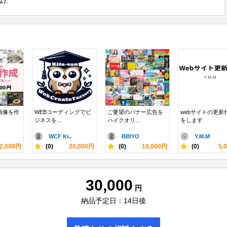
):
画像を作
WEBコーディングでビ
ご要望のバナー広告を
webサイトの更新
ジネスを...
ハイクオリ...
をします
WCF Ki..
BBIYO
Y.M.M
2,000円
-
(0)
20,000円
-
(0)
10,000円
-
(0)
5,
30,000
円
納品予定日：14日後