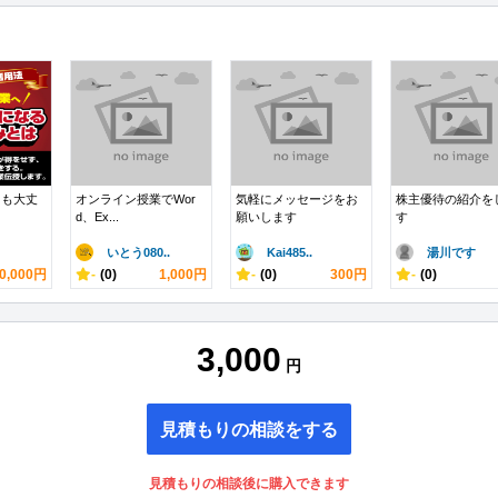
ても大丈
オンライン授業でWor
気軽にメッセージをお
株主優待の紹介を
d、Ex...
願いします
す
いとう080..
Kai485..
湯川です
0,000円
-
(0)
1,000円
-
(0)
300円
-
(0)
3,000
円
見積もりの相談をする
見積もりの相談後に購入できます