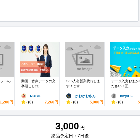
ソフトの
動画・音声データの文
SES人材営業代行しま
データ入力おまか
字起こし代...
す！ます
ださい！正...
NOBIL
かおかおさん
hizyu1..
1,200円
-
(0)
7,260円
-
(0)
5,000円
-
(0)
3,000
円
納品予定日：7日後