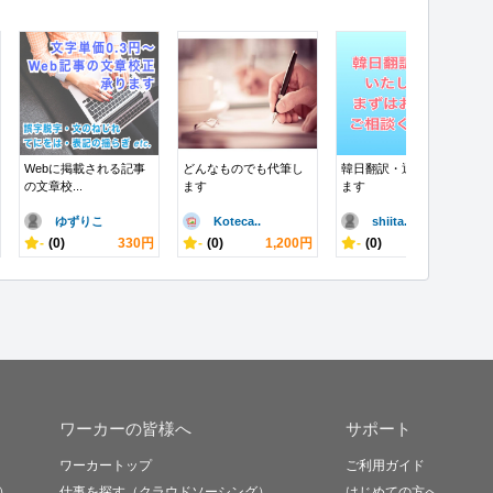
Webに掲載される記事
どんなものでも代筆し
韓日翻訳・通訳いたし
の文章校...
ます
ます
ゆずりこ
Koteca..
shiita..
-
(0)
330円
-
(0)
1,200円
-
(0)
10,000円
ワーカーの皆様へ
サポート
ワーカートップ
ご利用ガイド
）
仕事を探す（クラウドソーシング）
はじめての方へ