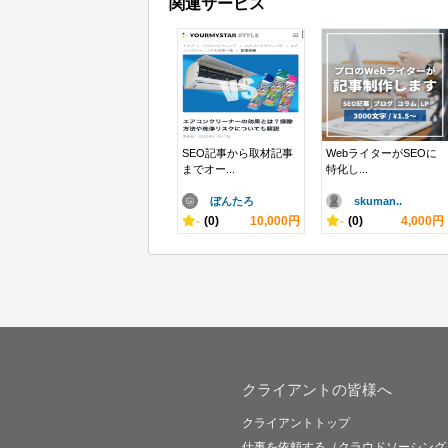
関連サービス
SEO記事から取材記事
WebライターがSEOに
までオー...
特化し...
ぼんたろ
skuman..
-
(0)
10,000円
-
(0)
4,000円
クライアントの皆様へ
クライアントトップ
仕事を依頼する（クラウドソーシング