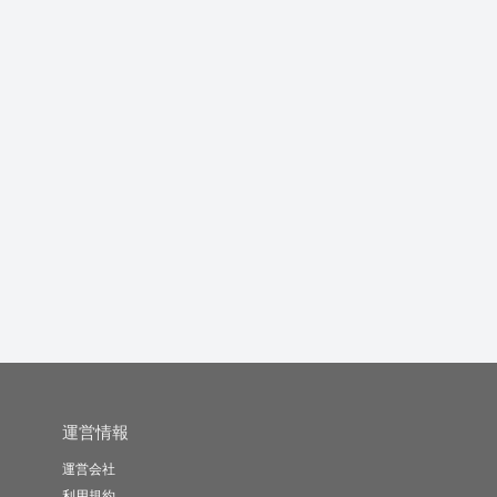
実体験に基づいた、子
Shortます
施設介護系記事の監修
育てや教育...
者となります
kozara..
Nabbay
ハロー介護職
-
(0)
3,000円
-
(0)
10,000円
-
(0)
8,000円
運営情報
運営会社
利用規約