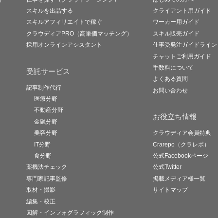
スキルを出品する
クライアント用ガイド
スキルアフィリエイトで稼ぐ
ワーカー用ガイド
クラウディアPRO（高単価マッチング）
スキル販売ガイド
採用オンラインアシスタント
仕事受発注ガイドライン
チャットご利用ガイド
手数料について
受託サービス
よくある質問
記事制作代行
お問い合わせ
医療分野
不動産分野
お役立ち情報
金融分野
美容分野
クラウディア会員特典
IT分野
Crarepo（クラレポ）
食分野
公式Facebookページ
薬機法チェック
公式Twitter
専門家記事監修
掲載メディア様一覧
取材・撮影
サイトマップ
編集・校正
図解・インフォグラフィック制作