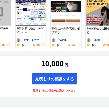
Webサ
SEO対策に強み デザ
200以上の制作実績。低
Stripe凍結でお困
インホー...
予算で...
必...
スマートウエ..
SAINT-..
Y08K
0,000円
-
(0)
50,000円
-
(0)
49,500円
-
(0)
25,
10,000
円
見積もりの相談をする
見積もりの相談後に購入できます