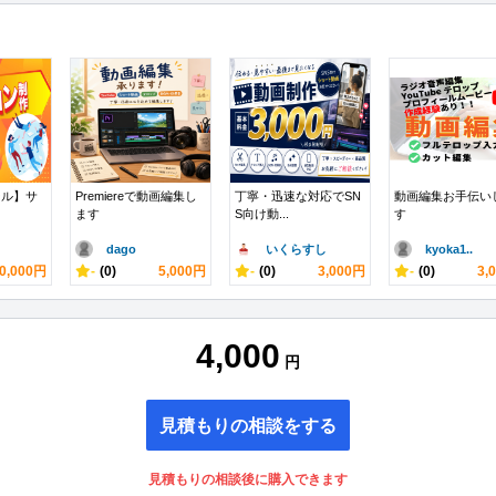
ール】サ
Premiereで動画編集し
丁寧・迅速な対応でSN
動画編集お手伝い
ます
S向け動...
す
dago
いくらすし
kyoka1..
0,000円
-
(0)
5,000円
-
(0)
3,000円
-
(0)
3,
4,000
円
見積もりの相談をする
見積もりの相談後に購入できます