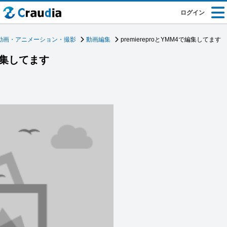
ログイン
動画・アニメーション・撮影
動画編集
premiereproとYMM4で編集してます
で編集してます