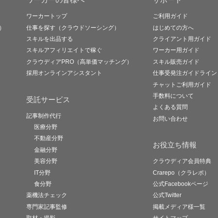
ワーカートップ
ご利用ガイド
）
仕事を探す（クラウドソーシング）
はじめての方へ
スキルを出品する
クライアント用ガイド
スキルアフィリエイトで稼ぐ
ワーカー用ガイド
クラウディアPRO（高単価マッチング）
スキル販売ガイド
採用オンラインアシスタント
仕事受発注ガイドライン
チャットご利用ガイド
手数料について
受託サービス
よくある質問
記事制作代行
お問い合わせ
医療分野
不動産分野
お役立ち情報
金融分野
美容分野
クラウディア会員特典
IT分野
Crarepo（クラレポ）
食分野
公式Facebookページ
薬機法チェック
公式Twitter
専門家記事監修
掲載メディア様一覧