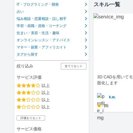
スキル一覧
IT・プログラミング・開発
占い
悩み相談・恋愛相談・話し相手
学習・就職・資格・コーチング
住まい・美容・生活・趣味
オンラインレッスン・アドバイス
マネー・副業・アフィリエイト
タグから探す
絞り込み
全てリセット
3D CADを用い
サービス評価
面化します
以上
以上
k.w.
以上
-
(0)
以上
評価をリセット
サービス価格