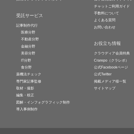
チャットご利用ガイド
手数料について
受託サービス
よくある質問
記事制作代行
お問い合わせ
医療分野
不動産分野
お役立ち情報
金融分野
美容分野
クラウディア会員特典
IT分野
Crarepo（クラレポ）
食分野
公式Facebookページ
薬機法チェック
公式Twitter
専門家記事監修
掲載メディア様一覧
取材・撮影
サイトマップ
編集・校正
図解・インフォグラフィック制作
導入事例制作