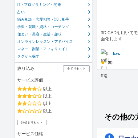
IT・プログラミング・開発
占い
悩み相談・恋愛相談・話し相手
学習・就職・資格・コーチング
3D CADを用い
住まい・美容・生活・趣味
面化します
オンラインレッスン・アドバイス
マネー・副業・アフィリエイト
k.w.
タグから探す
-
(0)
絞り込み
全てリセット
サービス評価
以上
以上
以上
以上
その他の
評価をリセット
サービス価格