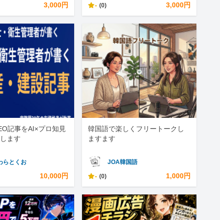
3,000円
-
3,000円
(0)
EO記事をAI×プロ知見
韓国語で楽しくフリートークし
します
ますます
わらとくお
JOA韓国語
10,000円
-
1,000円
(0)