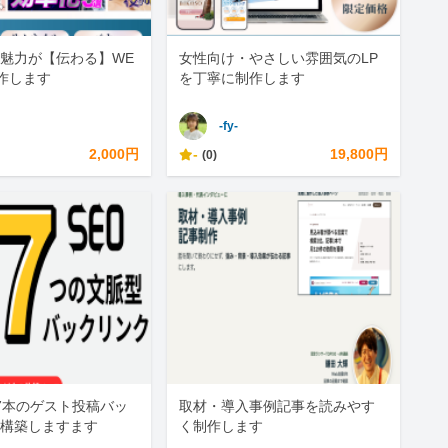
魅力が【伝わる】WE
女性向け・やさしい雰囲気のLP
作します
を丁寧に制作します
-fy-
2,000円
-
19,800円
(0)
7本のゲスト投稿バッ
取材・導入事例記事を読みやす
構築しますます
く制作します