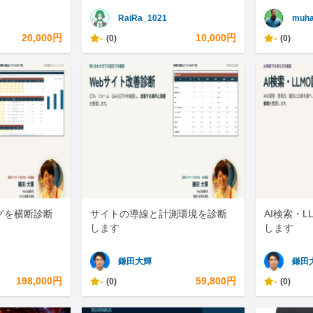
RaiRa_1021
muha
20,000円
-
10,000円
-
(0)
(0)
グを横断診断
サイトの導線と計測環境を診断
AI検索・
します
します
鎌田大輝
鎌田
198,000円
-
59,800円
-
(0)
(0)