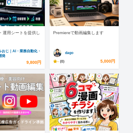
・運用シートを提供し
Premiereで動画編集します
ルおじ｜AI・業務自動化・
dago
開発
-
5,000円
(0)
9,800円