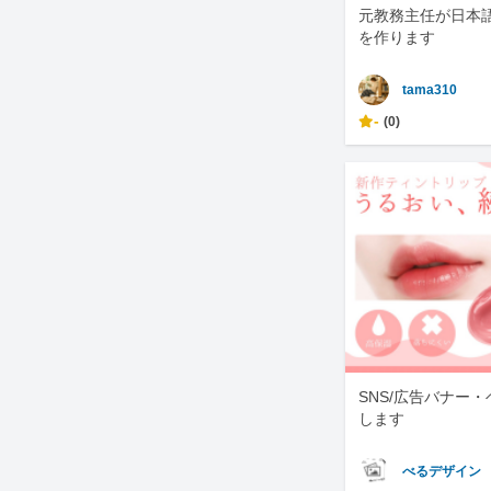
元教務主任が日本
を作ります
tama310
-
(0)
SNS/広告バナー
します
べるデザイン